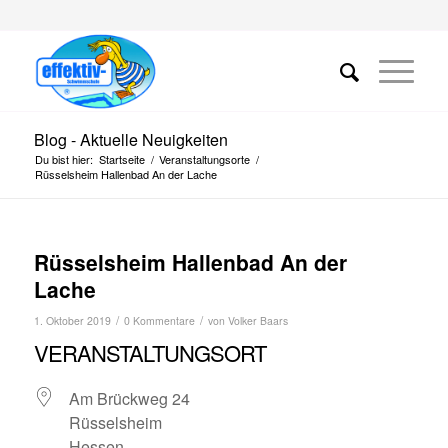
Blog - Aktuelle Neuigkeiten
Du bist hier:
Startseite
/
Veranstaltungsorte
/
Rüsselsheim Hallenbad An der Lache
Rüsselsheim Hallenbad An der
Lache
/
/
1. Oktober 2019
0 Kommentare
von
Volker Baars
VERANSTALTUNGSORT
Am Brückweg 24
Rüsselsheim
Hessen