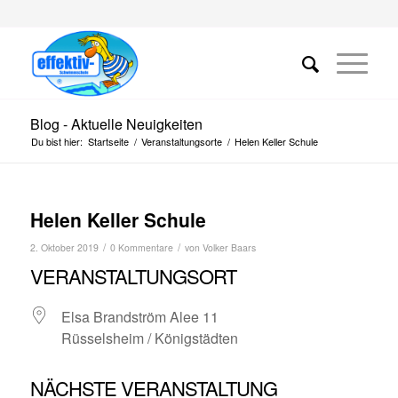
Blog - Aktuelle Neuigkeiten
Du bist hier:
Startseite
/
Veranstaltungsorte
/
Helen Keller Schule
Helen Keller Schule
/
/
2. Oktober 2019
0 Kommentare
von
Volker Baars
VERANSTALTUNGSORT
Elsa Brandström Alee 11
Rüsselsheim / Königstädten
NÄCHSTE VERANSTALTUNG