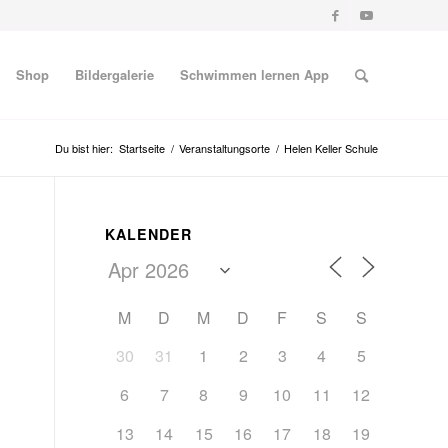
Shop
Bildergalerie
Schwimmen lernen App
Du bist hier:
Startseite
/
Veranstaltungsorte
/
Helen Keller Schule
KALENDER
M
D
M
D
F
S
S
30
31
1
2
3
4
5
6
7
8
9
10
11
12
13
14
15
16
17
18
19