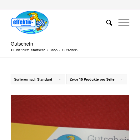
Gutschein
Du bist hier:
Startseite
/
Shop
/
Gutschein
Sortieren nach
Zeige
Standard
15 Produkte pro Seite